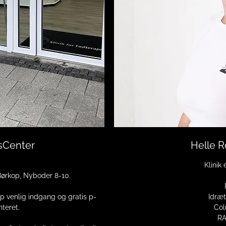
sCenter
Helle 
Klinik
Børkop, Nyboder 8-10.
p venlig indgang og gratis p-
Idræ
teret.
Col
RA