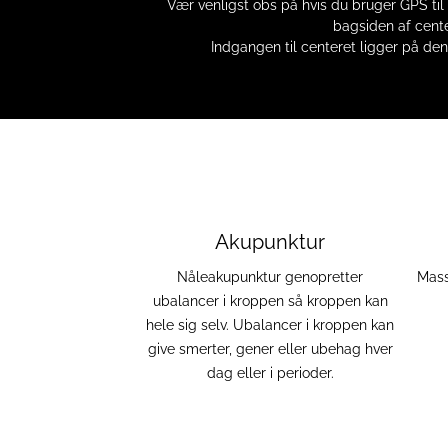
Vær venligst obs på hvis du bruger GPS til at
bagsiden af cente
Indgangen til centeret ligger på de
Akupunktur
Nåleakupunktur genopretter
Mass
ubalancer i kroppen så kroppen kan
hele sig selv. Ubalancer i kroppen kan
give smerter, gener eller ubehag hver
dag eller i perioder.