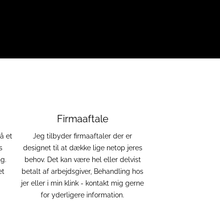
Firmaaftale
å et
Jeg tilbyder firmaaftaler der er
s
designet til at dække lige netop jeres
g.
behov. Det kan være hel eller delvist
et
betalt af arbejdsgiver, Behandling hos
jer eller i min klink - kontakt mig gerne
for yderligere information.