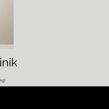
inik
ng!