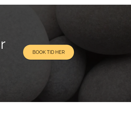
r
BOOK TID HER