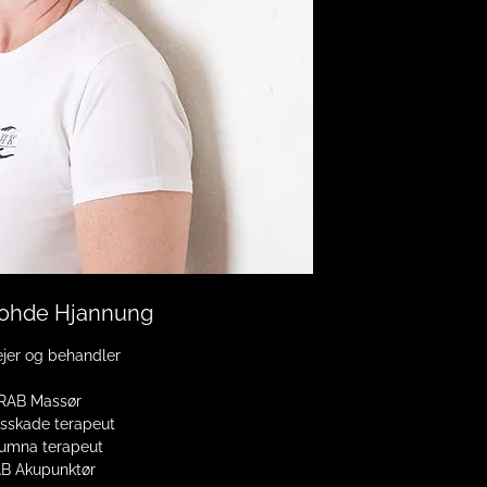
Rohde Hjannung
 ejer og behandler
RAB Massør
tsskade terapeut
umna terapeut
B Akupunktør