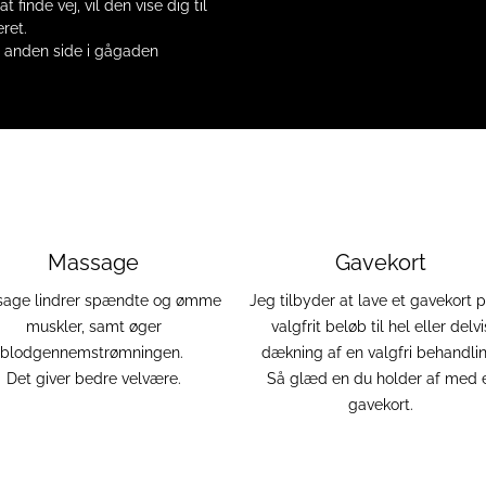
 finde vej, vil den vise dig til
ret.
n anden side i gågaden
Massage
Gavekort
age lindrer spændte og ømme
Jeg tilbyder at lave et gavekort p
muskler, samt øger
valgfrit beløb til hel eller delvi
blodgennemstrømningen.
dækning af en valgfri behandlin
Det giver bedre velvære.
Så glæd en du holder af med 
gavekort.